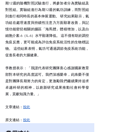
期12週的隨機對照試驗進行，將參加者分為實驗組及
對照組。實驗組進行為期12週的氣功訓練，而對照組
則進行相同時長的基本伸展運動。 研究結果顯示，氣
功組在處理速度與持續性注意力方面顯著改善，與記
憶功能密切相關的腦區「海馬體」體積增加，以及白
細胞介素-6（IL-6）水平顯著降低。 這不僅有助於調控
免疫反應，更可能成為評估免疫系統活性的生物標誌
物。 這些結果表明，氣功可通過調節免疫系統功能，
促進長者的大腦健康。
李教授表示：「我謹代表研究團隊衷心感謝國家教育
部對本研究的高度認可。我們深感榮幸，此殊榮不僅
是對團隊長期努力的肯定，更激勵我們繼續秉持追求
卓越科研的精神，以創新研究成果推動社會科學發
展，貢獻知識力量。」
文章連結：
按此
原文連結：
按此