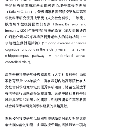
學講座教授兼梅雅基金腦神經心理學教授李湄珍
（Tatia M.C. Lee），榮獲國家教育部頒授第九屆高等
學校科學研究優秀成果獎（人文社會科學）二等獎，
以表彰李教授於國際知名期刊Brain, Behavior, and 
Immunity (2021年第95卷) 發表的論文《氣功鍛鍊通過
白細胞介素-6和海馬通路提升老年人的認知功能：一
項隨機主動對照試驗》(“Qigong exercise enhances 
cognitive functions in the elderly via an interleukin-
6-hippocampus pathway: A randomized active-
controlled trial”)。
高等學校科學研究優秀成果獎（人文社會科學）由國
家教育部於1995年設立，旨在表彰內地高等院校在人
文社會科學研究領域的優秀科研項目，隨後也開放予
香港特別行政區高等院校參加。這是中國社會科學領
域最具聲望和影響力的獎項，彰顯獲獎者在高等教育
社會科學學術研究與學科發展的卓越貢獻。
李教授的獲獎研究以隨機對照試驗探討氣功對健康長
者大腦功能的影響。由李教授帶領的團隊通過一項為