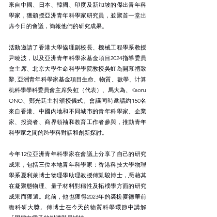
來自中國、日本、韓國、印度及新加坡的傑出青年科
學家，獲頒授亞洲青年科學家研究員，並聚首一堂出
席今日的會議，簡報他們的研究成果。
活動邀請了香港大學協理副校長、機械工程學系教授
尹曉波，以及亞洲青年科學家基金項目2024指導委員
會主席、北京大學生命科學學院教授吳虹為開幕禮致
辭, 亞洲青年科學家基金項目生命、物質、數學、计算
机科學學科委員會主席吳虹（代表）、馬大為、Kaoru 
ONO、鄭光廷主持頒授儀式。會議同時邀請約150名
來自香港、中國內地和不同城市的青年科學家、企業
家、投資者、商界領袖和教育工作者參與，推動青年
科學家之間的跨學科對話和創新探討。
今年12位亞洲青年科學家在會議上分享了自己的研究
成果，包括三位本地青年科學家：香港科技大學物理
學系夏利萊博士物理學助理教授傅凱駿博士，憑藉其
在凝聚態物理、量子材料對稱性及拓樸學方面的研究
成果而獲選。此前，他也獲得2023年的裘槎麥德華前
瞻科研大獎。傅博士在今天的物質科學環節中講解