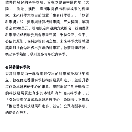
體共同發起的科學獎項。旨在獎勵在中國內地（大
陸）、香港、澳門、臺灣取得傑出科學成果的科學
家。未來科學大獎目前設置「生命科學獎」、「物質
科學獎」和「數學與計算機科學獎」三大獎項，單項
獎金100萬美元。獎項以定向邀約方式提名，並由優秀
科學家組成科學委員會專業評審，秉持公正、公平、
公信的原則，保持評獎的獨立性。未來科學大獎希望
獎勵對社會做出傑出貢獻的科學家，啟蒙科學精神，
喚起科學熱情，吸引更多青年投身科學。
有關香港科學院
香港科學院由一群香港最傑出的科學家於2015年成
立，旨在促進香港科學技術的發展和進步，並提升香
港作為卓越科研中心的形象。學院匯聚了對推動香港
的科技發展貢獻良多的本地和海外頂尖科學家，以
「引領香港發展成為卓越科技中心」為願景，不斷為
「推動香港科技發展和進步，並告知公眾有關事項」
的使命而努力。
為表揚香港青年科學家不可或缺的貢獻，並發揮他們
推動科技的熱誠，香港科學院於2018年成立香港青年