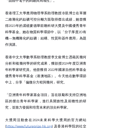
「固體中電子的糾纏與局域性」。
香港理工大學應用物理學系助理教授冷凱博士在單層
二維雜化鈣鈦礦可控分離方面取得傑出成績，她曾獲
得2023年的裘槎麥德華前瞻科研大獎及中國優秀青年
科學基金。她在物質科學環節中，以「分子厚度2D有
機—無機雜化鈣鈦礦：結構、性質和器件應用」為題
作演講。
香港中文大學數學系助理教授李文俊博士憑藉其幾何
分析和複幾何學的研究成果，獲頒授2024年度亞洲青
年科學家研究員。他曾獲得 2022年國家自然科學基金
優秀青年科學基金（港澳地區）。今天他在數學環節
中上，分享「偏微分方程與幾何」研究。
「亞洲青年科學家基金項目」旨在鼓勵和支持亞洲地
區的傑出青年科學家，進行具開創性及前瞻性的研
究，並致力發掘和培育未來的頂尖科學家。
大獎周活動會在2024未來科學大獎周的官方網站 
(
https://www.futureprize-hk.org
) 及香港科學院的社交