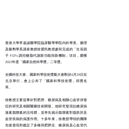
香港大學李嘉誠醫學院臨床醫學學院內科學系、藥理
及藥劑學系講座教授徐愛民教授參與完成的「生長因
子 FGFs 調控糖脂代謝新功能與新機制」項目，榮獲
2023年度「國家自然科學獎」二等獎。
全國科技大會、國家科學技術獎勵大會剛於6月24日在
北京舉行，會上公布了「國家科學技術獎」得獎名
單。
徐教授主要從事針對肥胖、糖尿病及相關心血管併發
症的研究及相關醫藥技術開發。他研究發現抗糖尿病
激素脂聯素的活性體，並率先揭示脂聯素對脂肪肝及
血管疾病的保護作用。十多年來，徐教授帶領的團隊
先後發現和鑑定了多種與肥胖症、糖尿病及心血管代