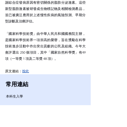
謝綜合症發病原因有密切關係的脂肪分泌激素。這些
新型脂肪激素被研發成生物標記物及相關檢測產品，
並已被廣泛應用於上述慢性疾病的風險預測、早期分
型診斷及治療評估。
「國家科學技術獎」由中華人民共和國國務院主辦，
是國家科學技術界一項崇高的榮譽，旨在獎勵在科學
技術進步活動中作出突出貢獻的公民及組織。今年大
會評選出 250 個項目，其中「國家自然科學獎」有49 
項（一等獎 1 項及二等獎 48 項）。
原文連結：
按此
常用連結
本科生入學
研究式研究生入學
修課式研究生入學