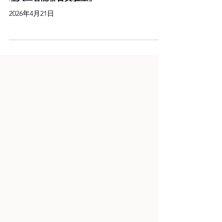
香港大學與南京大學成立「城市建設與安全治
理人工智能聯合實驗室」
2026年4月21日